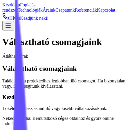
Kezdőlap
Foglalási
rendszer
Technológiák
Áraink
Csapatunk
Referenciák
Kapcsolat
Hívás
Kezdjünk neki!
Választható csomagjaink
Átlátható árak
Választható csomagjaink
Találd meg a projektedhez legjobban illő csomagot. Ha bizonytalan
vagy, írj — segítünk kiválasztani.
Kezdő
Tökéletes választás induló vagy kisebb vállalkozásoknak.
Neked való, ha:
Bemutatkozó céges oldalhoz és gyors online
induláshoz.