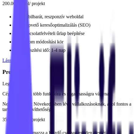
200.000 Ft-tól
/ projekt
Mobilbarát, reszponzív weboldal
Alapvető keresőoptimalizálás (SEO)
Kapcsolatfelvételi űrlap beépítése
Három módosítási kör
Elkészítési idő:
1-4 nap
Lássunk neki!
Profi
Legnépszerűbb
Cégeknek, akik több funkcióra és rugalmasságra vágynak.
Neked való, ha:
Növekedésben lévő vállalkozásoknak, ahol fontos a
tartalom és a bővíthetőség.
350.000 Ft-tól
/ projekt
Tartalmazza a Kezdő csomag minden elemét