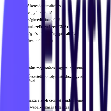
Haladó keresőoptimalizálás
Blog- vagy hírszekció
Közösségimédia-integráció
Tartalomkezelő rendszer (CMS)
Sebesség- és teljesítményoptimalizálás
Elkészítési idő:
1-2 hét
Lássunk neki!
Vállalati
Testreszabott digitális megoldások nagyvállalatoknak.
Neked való, ha:
Összetettebb folyamatokhoz, egyedi
rendszerintegrációval.
Egyedi árazás
Tartalmazza a Profi csomag minden elemét
Egyedi webalkalmazás fejlesztés