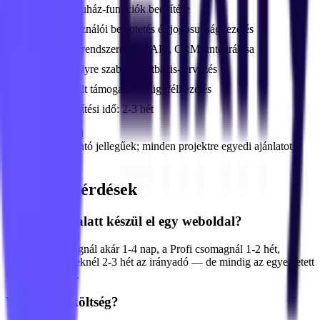
Webáruház-funkciók beépítése
Felhasználói beléptetés és jogosultságkezelés
Külső rendszerek (pl. API, CRM) integrálása
Személyre szabott adatbázis-tervezés
Kiemelt támogatás és ügyfélkezelés
Elkészítési idő:
2-3 hét
Kapcsolatfelvétel
Az árak tájékoztató jellegűek; minden projektre egyedi ajánlatot
adunk.
Gyakori kérdések
Mennyi idő alatt készül el egy weboldal?
A Kezdő csomagnál akár 1-4 nap, a Profi csomagnál 1-2 hét,
vállalati projekteknél 2-3 hét az irányadó — de mindig az egyeztetett
határidőt tartjuk.
Van rejtett költség?