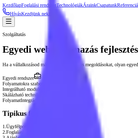
Kezdőlap
Foglalási rendszer
Technológiák
Áraink
Csapatunk
Referenci
Hívás
Kezdjünk neki!
Szolgáltatás
Egyedi webalkalmazás fejlesztés
Ha a vállalkozásod már kinőtte a sablonos megoldásokat, olyan egyedi
Egyedi rendszer
Folyamatokra szabott rendszertervezés
Integrálható modulok és API-k
Skálázható technikai alap hosszú távra
Folyamat
Integráció
Skálázás
Tipikus felhasználási esetek
1
.
Ügyfélportál vagy belső admin felület
2
.
Foglalási vagy időpontkezelő rendszer
3
.
Ajánlat- vagy megrendeléskezelő folyamat