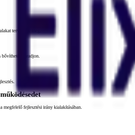
nalakat tervezzük meg.
s bővíthető maradjon.
lesztés.
a működésedet
a megfelelő fejlesztési irány kialakításában.