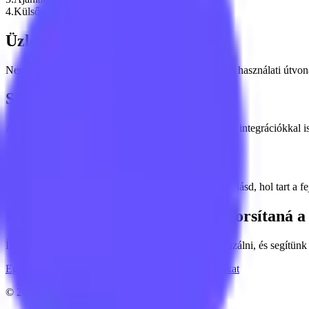
4
.
Külső rendszerintegráció (API, CRM, ERP)
Üzleti folyamatokból indulunk
Nem funkciólista alapján fejlesztünk. Először a valós használati útvo
Skálázható technikai alap
A rendszer úgy épül fel, hogy később új modulokkal, integrációkkal i
Átlátható együttműködés
Sprintenként mutatjuk az előrehaladást, hogy mindig lásd, hol tart a fej
Beszéljük át, milyen rendszer gyorsítaná 
Írd meg röviden, milyen folyamatot szeretnél digitalizálni, és segítünk 
Egyedi fejlesztést szeretnék
Megnézem a referenciákat
©
2026
Elixify
. Minden jog fenntartva.